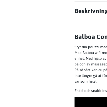
Beskrivnin
Balboa Co
Styr din jacuzzi me
Med Balboa wifi-mod
enhet. Med hjälp av
på och av massagepu
På så sätt kan du på
inte längre gå ut f
var som helst.
Enkel och snabb ins