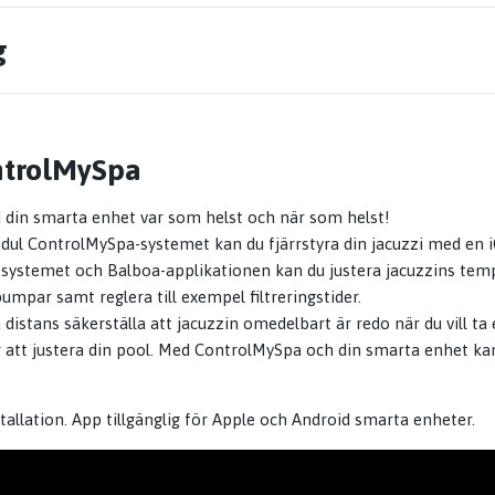
g
ntrolMySpa
d din smarta enhet var som helst och när som helst!
ul ControlMySpa-systemet kan du fjärrstyra din jacuzzi med en i
 systemet och Balboa-applikationen kan du justera jacuzzins tempe
mpar samt reglera till exempel filtreringstider.
 distans säkerställa att jacuzzin omedelbart är redo när du vill ta
ör att justera din pool. Med ControlMySpa och din smarta enhet kan
tallation. App tillgänglig för Apple och Android smarta enheter.