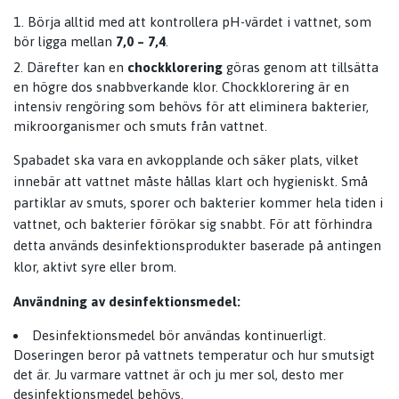
Börja alltid med att kontrollera pH-värdet i vattnet, som
bör ligga mellan
7,0 – 7,4
.
Därefter kan en
chockklorering
göras genom att tillsätta
en högre dos snabbverkande klor. Chockklorering är en
intensiv rengöring som behövs för att eliminera bakterier,
mikroorganismer och smuts från vattnet.
Spabadet ska vara en avkopplande och säker plats, vilket
innebär att vattnet måste hållas klart och hygieniskt. Små
partiklar av smuts, sporer och bakterier kommer hela tiden i
vattnet, och bakterier förökar sig snabbt. För att förhindra
detta används desinfektionsprodukter baserade på antingen
klor, aktivt syre eller brom.
Användning av desinfektionsmedel:
Desinfektionsmedel bör användas kontinuerligt.
Doseringen beror på vattnets temperatur och hur smutsigt
det är. Ju varmare vattnet är och ju mer sol, desto mer
desinfektionsmedel behövs.