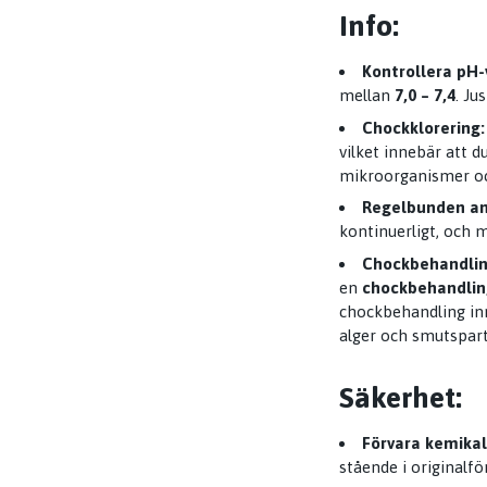
Info:
Kontrollera pH-
mellan
7,0 – 7,4
. Ju
Chockklorering:
vilket innebär att d
mikroorganismer oc
Regelbunden an
kontinuerligt, och
Chockbehandlin
en
chockbehandlin
chockbehandling inn
alger och smutsparti
Säkerhet:
Förvara kemikal
stående i originalför