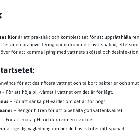
g
set Klor
är ett praktiskt och komplett set för att upprätthålla re
. Det är en bra investering när du köper ett nytt spabad, eftersom 
över för att komma igång med vattnets skötsel och desinfektion
tartsetet:
Används för att desinficera vattnet och ta bort bakterier och smut
s
– För att höja pH-värdet i vattnet om det är för lågt.
inus
– För att sänka pH-värdet om det är för högt.
leaner
– Rengör filtren för att bibehålla god vattenkvalitet.
r
– För att mäta pH- och klorvärden i vattnet.
ör att ge dig vägledning om hur du bäst sköter ditt spabad.