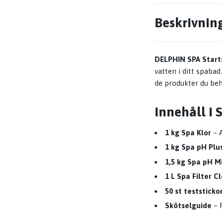
Beskrivnin
DELPHIN SPA Start
vatten i ditt spabad
de produkter du beh
Innehåll i S
1 kg Spa Klor
– 
1 kg Spa pH Plu
1,5 kg Spa pH M
1 L Spa Filter C
50 st teststicko
Skötselguide
– F