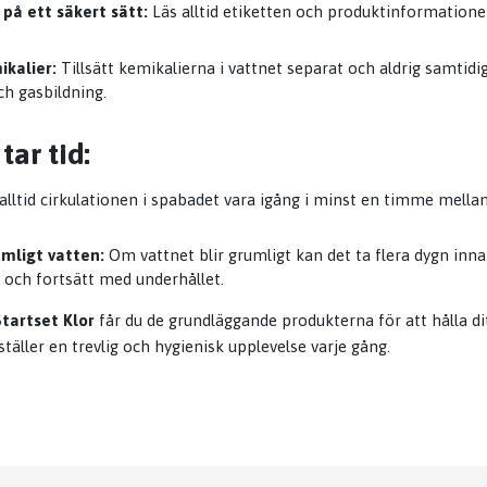
på ett säkert sätt:
Läs alltid etiketten och produktinformation
ikalier:
Tillsätt kemikalierna i vattnet separat och aldrig samtidig
ch gasbildning.
tar tid:
alltid cirkulationen i spabadet vara igång i minst en timme mellan
mligt vatten:
Om vattnet blir grumligt kan det ta flera dygn innan
d och fortsätt med underhållet.
tartset Klor
får du de grundläggande produkterna för att hålla d
rställer en trevlig och hygienisk upplevelse varje gång.