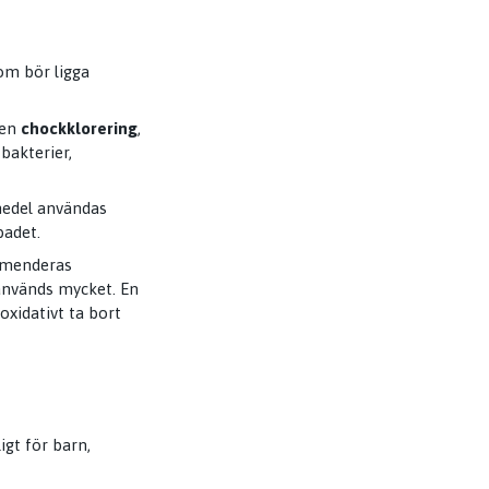
som bör ligga
 en
chockklorering
,
 bakterier,
smedel användas
badet.
ommenderas
 används mycket. En
xidativt ta bort
gt för barn,