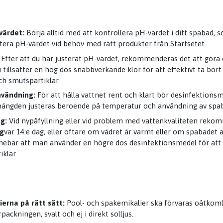
värdet:
Börja alltid med att kontrollera pH-värdet i ditt spabad, 
stera pH-värdet vid behov med rätt produkter från Startsetet.
Efter att du har justerat pH-värdet, rekommenderas det att göra
u tillsätter en hög dos snabbverkande klor för att effektivt ta bort
h smutspartiklar.
vändning:
För att hålla vattnet rent och klart bör desinfektion
 mängden justeras beroende på temperatur och användning av spa
g:
Vid nypåfyllning eller vid problem med vattenkvaliteten rek
g
var 14:e dag, eller oftare om vädret är varmt eller om spabadet
ebär att man använder en högre dos desinfektionsmedel för att o
klar.
ierna på rätt sätt:
Pool- och spakemikalier ska förvaras oåtkomli
packningen, svalt och ej i direkt solljus.