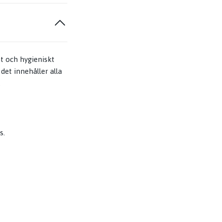
nt och hygieniskt
det innehåller alla
.
s.