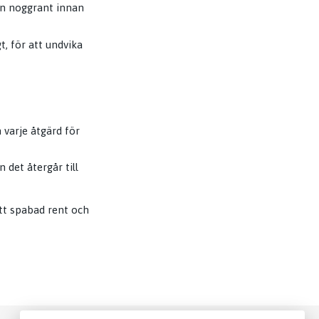
en noggrant innan
t, för att undvika
 varje åtgärd för
 det återgår till
itt spabad rent och