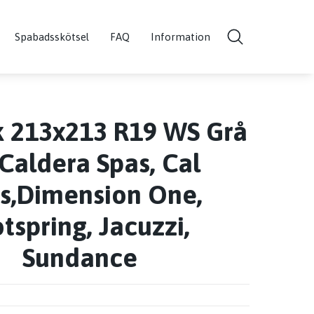
Spabadsskötsel
FAQ
Information
k 213x213 R19 WS Grå
l Caldera Spas, Cal
s,Dimension One,
tspring, Jacuzzi,
Sundance