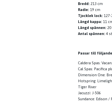
Bredd:
213 cm
Radie:
19 cm
Tjocklek lock:
127-
Längd kappa:
11 c
Längd spännen:
20
Antal spännen:
4 s
Passar till följand
Caldera Spas: Vacan
Cal Spas: Pacifica pl
Dimension One: Bre
Hotspring: Limelight
Tiger River
Jacuzzi: J-506
Sundance: Edison /