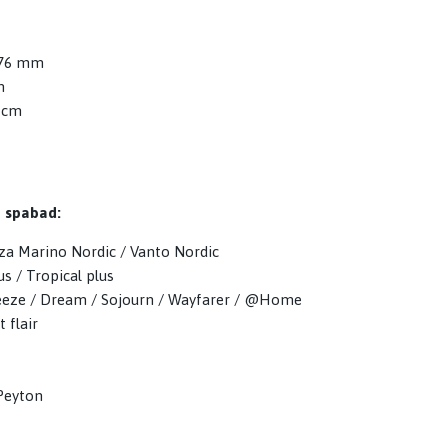
76 mm
m
 cm
t
e spabad:
za Marino Nordic / Vanto Nordic
us / Tropical plus
eze / Dream / Sojourn / Wayfarer / @Home
 flair
 Peyton