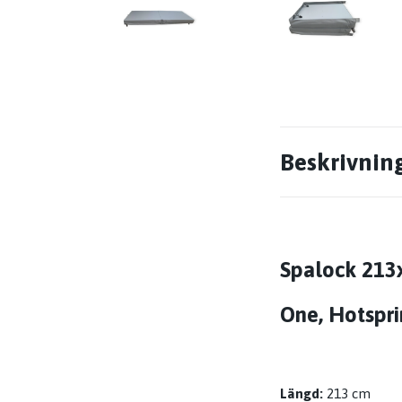
Beskrivnin
Spalock 213x
One, Hotspri
Längd:
213 cm