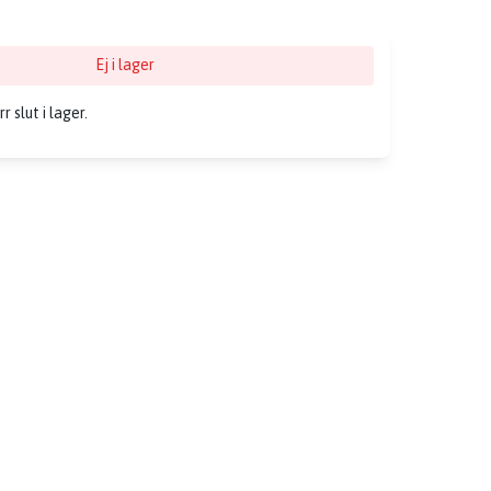
Ej i lager
 slut i lager.