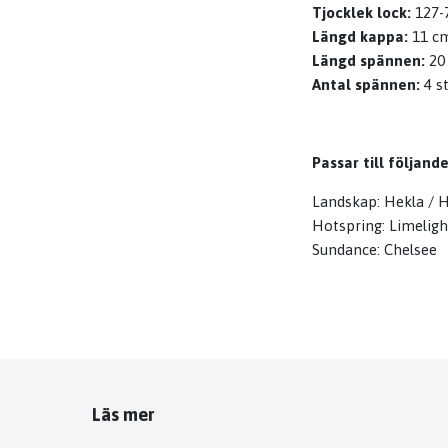
Tjocklek lock:
127-
Längd kappa:
11 c
Längd spännen:
20
Antal spännen:
4 s
Passar till följand
Landskap: Hekla / H
Hotspring: Limeligh
Sundance: Chelsee
Läs mer