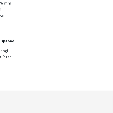
76 mm
m
 cm
t
e spabad:
engill
t Pulse