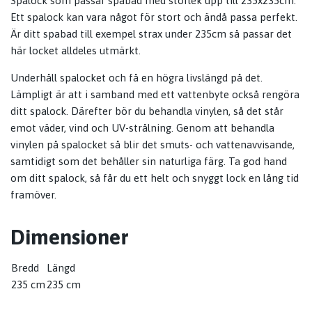
Spalock som passar spabad med storlek upp till 235x235cm.
Ett spalock kan vara något för stort och ändå passa perfekt.
Är ditt spabad till exempel strax under 235cm så passar det
här locket alldeles utmärkt.
Underhåll spalocket och få en högra livslängd på det.
Lämpligt är att i samband med ett vattenbyte också rengöra
ditt spalock. Därefter bör du behandla vinylen, så det står
emot väder, vind och UV-strålning. Genom att behandla
vinylen på spalocket så blir det smuts- och vattenavvisande,
samtidigt som det behåller sin naturliga färg. Ta god hand
om ditt spalock, så får du ett helt och snyggt lock en lång tid
framöver.
Dimensioner
Bredd
Längd
235 cm
235 cm