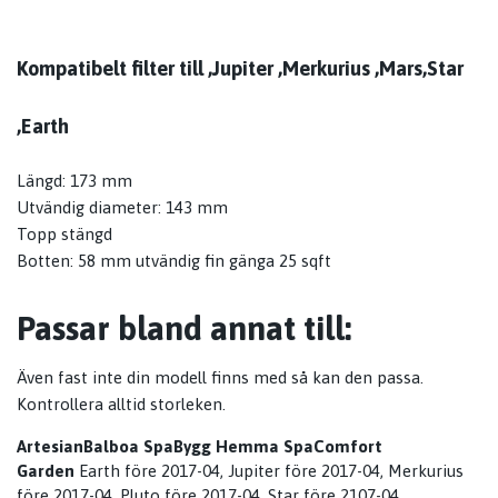
Kompatibelt filter till ,Jupiter ,Merkurius ,Mars,Star
,Earth
Längd: 173 mm
Utvändig diameter: 143 mm
Topp stängd
Botten: 58 mm utvändig fin gänga 25 sqft
Passar bland annat till:
Även fast inte din modell finns med så kan den passa.
Kontrollera alltid storleken.
Artesian
Balboa Spa
Bygg Hemma Spa
Comfort
Garden
Earth före 2017-04, Jupiter före 2017-04, Merkurius
före 2017-04, Pluto före 2017-04, Star före 2107-04